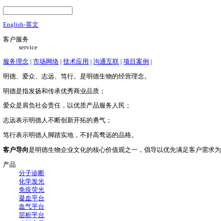
English-英文
客户服务
service
服务理念
|
市场网络
|
技术应用
|
沟通互联
|
项目案例
|
明德、爱众、志远、笃行。是明德生物的经营理念。
明德是指发扬和传承优秀商业品质；
爱众是肩负社会责任，以优质产品服务人民；
志远表示明德人不断创新开拓的勇气；
笃行表示明德人脚踏实地，不好高骛远的品格。
客户导向
是明德生物企业文化的核心价值观之一，倡导以优先
产品
分子诊断