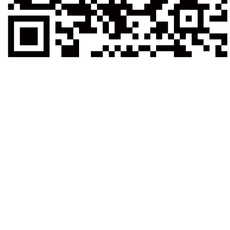
tNTS感染病原极速诊
公司
企业文化
投资者关系
人才招聘
联系我们
武汉市江夏区明德生物
TEL：027-87808005