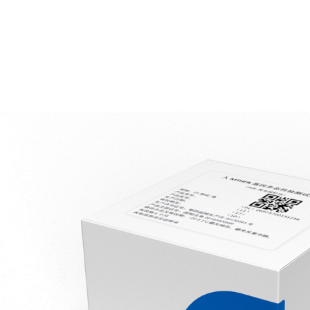
学发光
免疫荧光
凝血平台
血气平台
HFR基因多态性检测试
-07